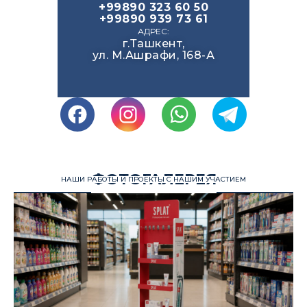
+99890 323 60 50
+99890 939 73 61
АДРЕС:
г.Ташкент,
ул. М.Ашрафи, 168-А
ФОТОГАЛЕРЕЯ
НАШИ РАБОТЫ И ПРОЕКТЫ С НАШИМ УЧАСТИЕМ