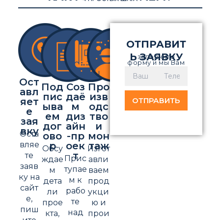
ОТПРАВИТ
Ь ЗАЯВКУ
заполните
форму и мы Вам
перезвоним
Ост
Под
Соз
Про
авл
пис
даё
изв
яет
ыва
м
одс
е
ем
диз
тво
зая
дог
айн
и
вку
Оста
ово
-пр
мон
вляе
р
оек
таж
Обсу
Изгот
т
те
Прис
ждае
авли
заяв
тупае
м
ваем
ку на
м к
дета
прод
сайт
рабо
ли
укци
е,
те
прое
ю и
пиш
над
кта,
прои