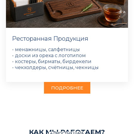
Ресторанная Продукция
- менажницы, салфетницы
- доски из ореха с логотипом
- костеры, бирматы, бирдекели
- чекхолдеры, счётницы, чекницы
ПОДРОБНЕЕ
КАК МЫ РАБОТАЕМ?
4 ПРОСТЫХ ШАГА