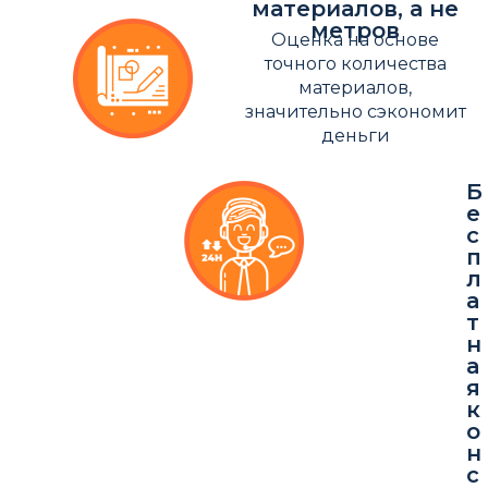
материалов, а не
метров
Оценка на основе
точного количества
материалов,
значительно сэкономит
деньги
Б
е
с
п
л
а
т
н
а
я
к
о
н
с