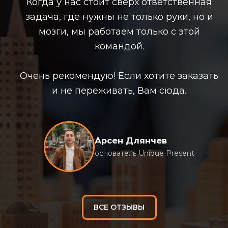
ая
Качественно и с фантазией! Приятно
о и
удивлён таким ответственным
отношением к заказам. Сразу чувствуется
системный подход. Хоть и чуть дороже
«рынка»!
зать
Буду обращаться еще.
Артур Рудометкин
Belle Maman / Дикарём
ВСЕ ОТЗЫВЫ