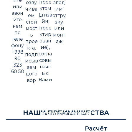
ите
прое
озву
звод
или
ктом
чива
им
звон
(диза
ем
отгру
ите
йн,
стои
зку
нам
прое
мост
или
по
ктир
ь
монт
теле
ован
прое
аж
фону
ие),
кта,
+998
согла
подп
90
совы
исыв
323
ваяс
аем
60 50
ь с
дого
Вами
вор
НАШИ ПРЕИМУЩЕСТВА
ЗА ЧТО ВЫБИРАЮТ НАС?
Расчёт