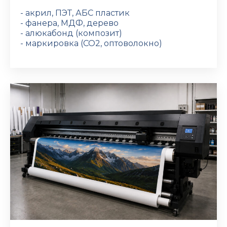
- акрил, ПЭТ, АБС пластик
- фанера, МДФ, дерево
- алюкабонд (композит)
- маркировка (CO2, оптоволокно)