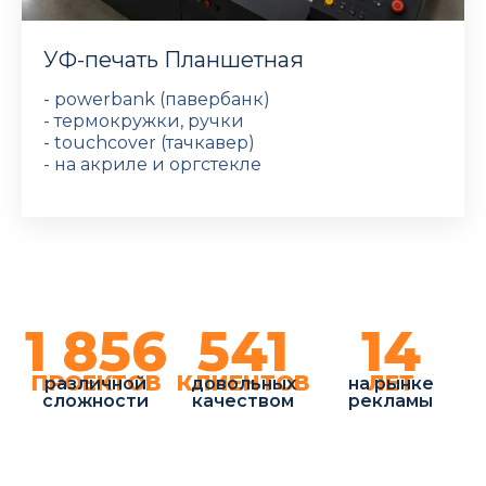
УФ-печать Планшетная
- powerbank (павербанк)
- термокружки, ручки
- touchcover (тачкавер)
- на акриле и оргстекле
1 856
541
14
ПРОЕКТОВ
КЛИЕНТОВ
ЛЕТ
различной
довольных
на рынке
сложности
качеством
рекламы