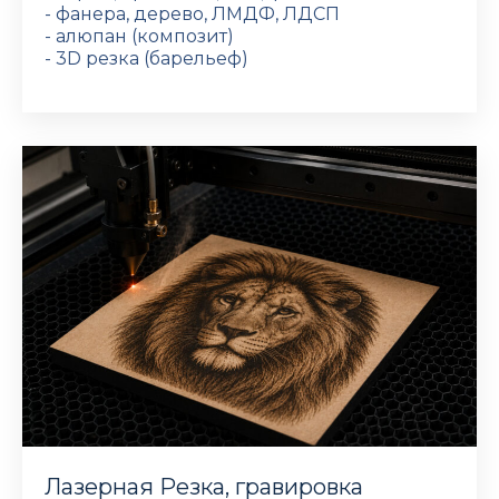
- фанера, дерево, ЛМДФ, ЛДСП
- алюпан (композит)
- 3D резка (барельеф)
Лазерная Резка, гравировка