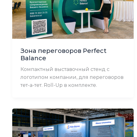
Зона переговоров Perfect
Balance
Компактный выставочный стенд с
логотипом компании, для переговоров
тет-а-тет. Roll-Up в комплекте.