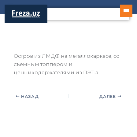
Перейти
к
содержимому
Остров из ЛМДФ на металлокаркасе, со
съемным топпером и
ценникодержателями из ПЭТ-а.
НАЗАД
ДАЛЕЕ