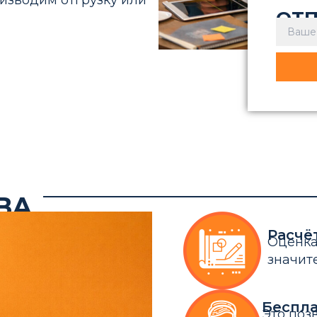
изводим отгрузку или
ОТП
заполн
ВА
Расчё
Оценка
значит
Беспла
Это поз